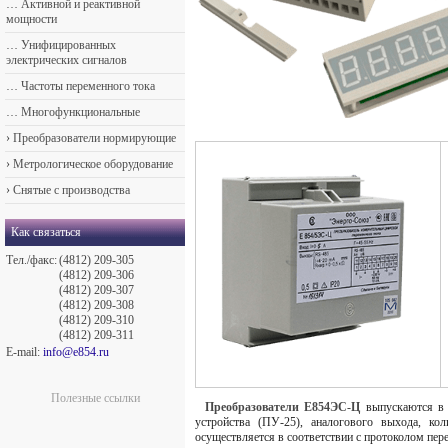
…
Активной и реактивной
мощности
…
Унифицированных
электрических сигналов
…
Частоты переменного тока
…
Многофункциональные
›
Преобразователи нормирующие
›
Метрологическое оборудование
›
Снятые с производства
Как связаться
Тел./факс:
(4812) 209-305
(4812) 209-306
(4812) 209-307
(4812) 209-308
(4812) 209-310
(4812) 209-311
E-mail:
info@e854.ru
Полезные ссылки
Преобразователи Е854ЭС-Ц
выпускаются в 
устройства (ПУ-25), аналогового выхода, к
осуществляется в соответствии с протоколом п