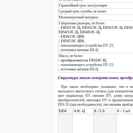
Гарантийный срок эксплуатации
Средний срок службы, не менее
Межповерочный интервал
Габаритные размеры, не более:
-
Е854/1ЭС-Ц, Е854/2ЭС-Ц, Е854/3ЭС-Ц, Е854
Е854/5ЭС-Ц, Е854/6ЭС-Ц;
-
Е854/2ЭС-ЦМ;
-
Е854/5ЭС-ЦМ;
- показывающего устройства ПУ-25;
- источника питания БП-Ц
Масса, не более:
-
преобразователя Е854ЭС-Ц;
- показывающего устройства ПУ-25;
- источника питания БП-Ц
Структура заказа измерительных преобр
При заказе необходимо указывать: тип и мо
выходного аналогового сигнала (для измерител
цвет индикатора ПУ, питание ПУ, длину шнур
преобразователей, имеющих ПУ и предназначенн
DIN-35 (при необходимости), тип питания прибор
Е854
/4ЭС-Ц
0 – 5 А
0 – 5 мА