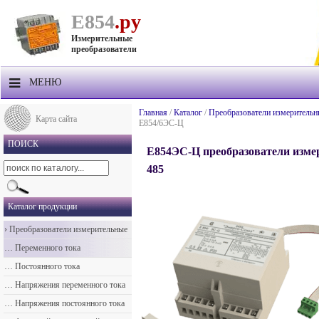
Е854
.ру
Измерительные
преобразователи
МЕНЮ
О компании
Главная
/
Каталог
/
Преобразователи измерительн
Карта сайта
Е854/6ЭС-Ц
Продукция
ПОИСК
Е854ЭС-Ц преобразователи измер
Прайс-лист
485
Техподдержка
Каталог продукции
Контакты
›
Преобразователи измерительные
Доставка
…
Переменного тока
…
Постоянного тока
…
Напряжения переменного тока
…
Напряжения постоянного тока