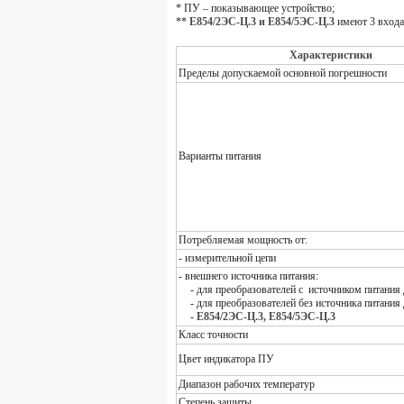
* ПУ – показывающее устройство;
**
Е854/2ЭС-Ц.3 и Е854/5ЭС-Ц.3
имеют 3 входа
Характеристики
Пределы допускаемой основной погрешности
Варианты питания
Потребляемая мощность от:
- измерительной цепи
- внешнего источника питания:
- для преобразователей с источником питания
- для преобразователей без источника питания
-
Е854/2ЭС-Ц.3, Е854/5ЭС-Ц.3
Класс точности
Цвет индикатора ПУ
Диапазон рабочих температур
Степень защиты