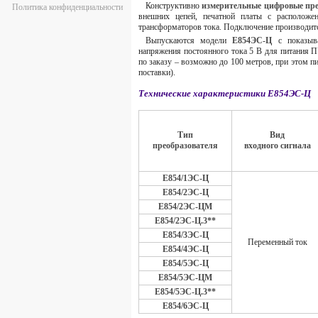
Конструктивно
измерительные цифровые пре
Политика конфиденциальности
внешних цепей, печатной платы с расположе
трансформаторов тока. Подключение производитс
Выпускаются модели
Е854ЭС-Ц
с показыва
напряжения постоянного тока 5 В для питания П
по заказу – возможно до 100 метров, при этом п
поставки).
Технические характеристики Е854ЭС-Ц
Тип
Вид
преобразователя
входного сигнала
Е854/1ЭС-Ц
Е854/2ЭС-Ц
Е854/2ЭС-ЦМ
Е854/2ЭС-Ц.3**
Е854/3ЭС-Ц
Переменный ток
Е854/4ЭС-Ц
Е854/5ЭС-Ц
Е854/5ЭС-ЦМ
Е854/5ЭС-Ц.3**
Е854/6ЭС-Ц