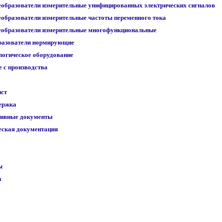
образователи измерительные унифицированных электрических сигналов
образователи измерительные частоты переменного тока
образователи измерительные многофункциональные
разователи нормирующие
огическое оборудование
 с производства
ист
ержка
ивные документы
еская документация
ы
а