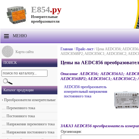
Е854
.ру
Измерительные
преобразователи
МЕНЮ
О компании
Главная
/
Прайс-лист
/
Цена AEDC856; AEDC856
Карта сайта
AEDC856BP2; AEDC856C1; AEDC856C2; AEDC8
Продукция
Цены на AEDC856 преобразовател
ПОИСК
Прайс-лист
Описание AEDC856; AEDC856A1; AEDC
AEDC856BP2; AEDC856C1; AEDC856C2; 
Техподдержка
AEDC856 преобразователь
Каталог продукции
измерительный напряжения
Контакты
постоянного тока
›
Преобразователи измерительные
Доставка
…
Переменного тока
…
Постоянного тока
…
Напряжения переменного тока
ЗАКАЗ AEDC856 преобразователь измери
Организация:
…
Напряжения постоянного тока