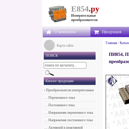
Е854
.ру
Измерительные
преобразователи
О компании
Продукция
Главная
/
Катал
Карта сайта
ПИ854, П
ПОИСК
преобраз
Каталог продукции
›
Преобразователи измерительные
…
Переменного тока
…
Постоянного тока
…
Напряжения переменного тока
…
Напряжения постоянного тока
…
Активной и реактивной