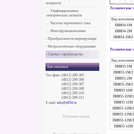
мощности
Технические 
…
Унифицированных
электрических сигналов
Вид исполнени
…
Частоты переменного тока
ПИ854-1М
…
Многофункциональные
ПИ854-2М
ПИ854-2М/2
›
Преобразователи нормирующие
›
Метрологическое оборудование
Технические
›
Снятые с производства
Вид исполнени
ПИ855-1М
Как связаться
ПИ855-1М/2
Тел./факс:
(4812) 209-305
ПИ855-2М
(4812) 209-306
(4812) 209-307
ПИ855-2М/2
(4812) 209-308
ПИ855-11М
(4812) 209-310
ПИ855-11М/1
(4812) 209-311
ПИ855-12М
E-mail:
info@e854.ru
ПИ855-12М/1
ПИ855-12М/2
Полезные ссылки
ПИ855-12М/3
ПИ855-12М