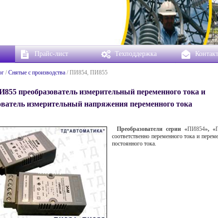
Прайс-лист
Техподдержка
Контак
ог
/
Снятые с производства
/ ПИ854, ПИ855
И855 преобразователь измерительный переменного тока и
ователь измерительный напряжения переменного тока
Преобразователи серии «
ПИ854
», «
соответственно переменного тока и пере
постоянного тока.