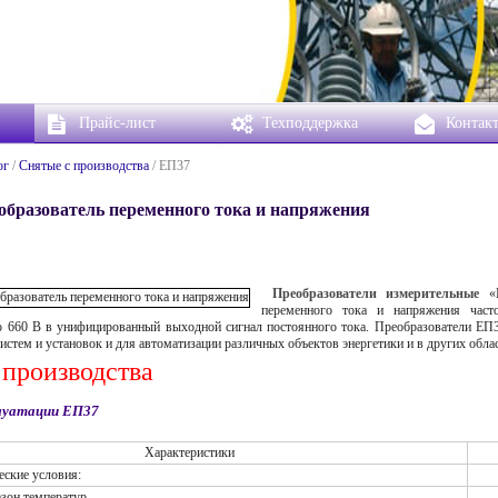
Прайс-лист
Техподдержка
Контак
ог
/
Снятые с производства
/ ЕП37
образователь переменного тока и напряжения
Преобразователи измерительные
«
переменного тока и напряжения час
о 660 В в унифицированный выходной сигнал постоянного тока.
Преобразователи ЕП
систем и установок и для автоматизации различных объектов энергетики и в других обл
 производства
плуатации ЕП37
Характеристики
ские условия:
азон температур