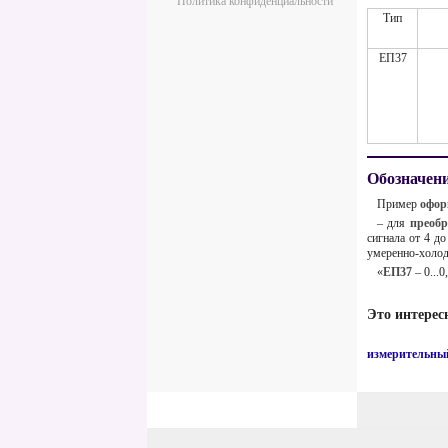
Политика конфиденциальности
Тип
ЕП37
Обозначени
Пример
офор
– для
преобр
сигнала от 4 д
умеренно-холод
«
ЕП37
– 0...
Это интерес
измерительный