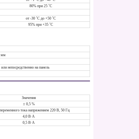
80% при 25 ˚С
от -30 ˚С до +50 ˚С
95% при +35 ˚С
 мм
или непосредственно на панель
Значения
± 0,5 %
 переменного тока напряжением 220 В, 50 Гц
4,0 В·А
0,5 В·А