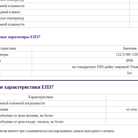
льной влажности
дный климат:
азон температур
льной влажности
ные параметры ЕП37
теристики
Значения
змеры
122,5×80×120
ы
IP00
на стандартную DIN-рейку шириной 35мм 
е
1кг
ие характеристики ЕП37
Характеристики
аемой основной погрешности
тания
от сети
бления от цепи питания, не более
бления от цепи входн. сигнала, не более
тели
имеют три гальванически изолированных канала выходного сигнала.