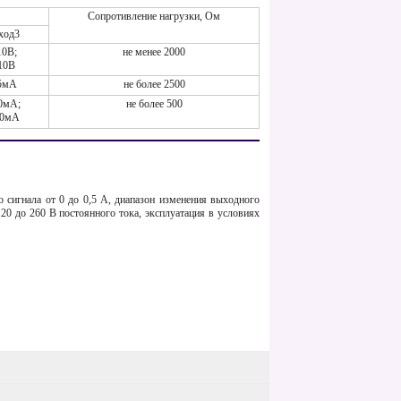
Сопротивление нагрузки, Ом
ход3
10В;
не менее 2000
10В
5мА
не более 2500
0мА;
не более 500
20мА
 сигнала от 0 до 0,5 А, диапазон изменения выходного
120 до 260 В постоянного тока, эксплуатация в условиях