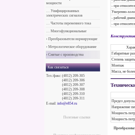
мощности
- при относите
…
Унифицированных
Умеренно-холо
электрических сигналов
- рабочий диап
…
Частоты переменного тока
- при относите
…
Многофункциональные
Конструктив
›
Преобразователи нормирующие
›
Метрологическое оборудование
Харак
Габаритные ра
›
Снятые с производства
Степень защит
Монтаж
Как связаться
Масса, не боле
Тел./факс:
(4812) 209-305
(4812) 209-306
(4812) 209-307
Техническ
(4812) 209-308
(4812) 209-310
(4812) 209-311
Предел допуск
E-mail:
info@e854.ru
Напряжение пи
Мощность потре
Полезные ссылки
Мощность потре
Преобразова