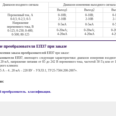
Диапазон входного сигнала
Диапазон изменения выходного сигнала
Выход1
Выход2
Вы
Переменный ток, А
0-10В;
0-10В;
0-
0-0,5; 0-2,5; 0-5
2-10В
2-10В
2-
Напряжение
0-5мА
0-5мА
0-
переменного тока, В
0-20мА;
0-20мА;
0-2
0-125; 0-250; 0-400;
4-20мА
4-20мА
4-
0-500; 80-125
е преобразователя ЕП37 при заказе
мления заказа преобразователей ЕП37
при заказе:
азователя ЕП37
, имеющего следующие характеристики: диапазон измерения входного
о 20 мА, напряжение питания от 85 до 242 В переменного тока, частотой 50 Гц или от 
ного климата:
0,5 А – 4...20 мА – 220 ВУ – УХЛ3.1, ТУ25-7504.200-2007».
но:
 преобразователь. классификация.