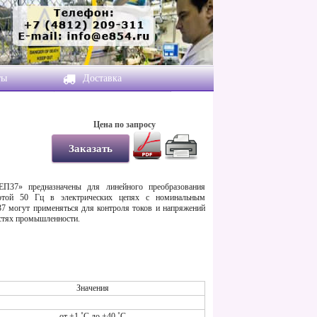
ты
Доставка
Цена по запросу
ЕП37
» предназначены для линейного преобразования
тотой 50 Гц в электрических цепях с номинальным
37
могут применяться для контроля токов и напряжений
астях промышленности.
Значения
от +1 ˚С до +40 ˚С