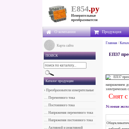
Е854
.ру
Измерительные
преобразователи
О компании
Продукция
Главная
/
Катал
Карта сайта
ЕП37 пре
ПОИСК
Каталог продукции
напряжением д
электрических 
›
Преобразователи измерительные
Снят с
…
Переменного тока
…
Постоянного тока
Условия экс
…
Напряжения переменного тока
…
Напряжения постоянного тока
Общеклиматиче
…
Активной и реактивной
- рабочий диап