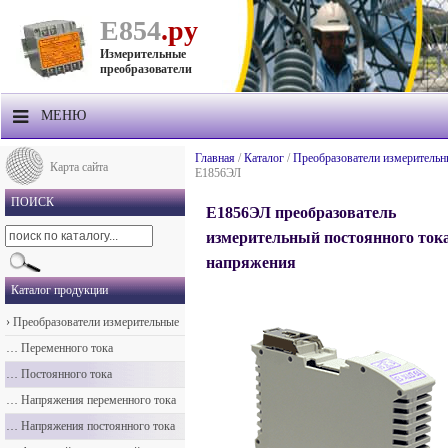
Е854
.ру
Измерительные
преобразователи
МЕНЮ
О компании
Главная
/
Каталог
/
Преобразователи измерительн
Карта сайта
Е1856ЭЛ
Продукция
ПОИСК
Е1856ЭЛ преобразователь
Прайс-лист
измерительный постоянного тока
напряжения
Техподдержка
Каталог продукции
Контакты
›
Преобразователи измерительные
Доставка
…
Переменного тока
…
Постоянного тока
…
Напряжения переменного тока
…
Напряжения постоянного тока