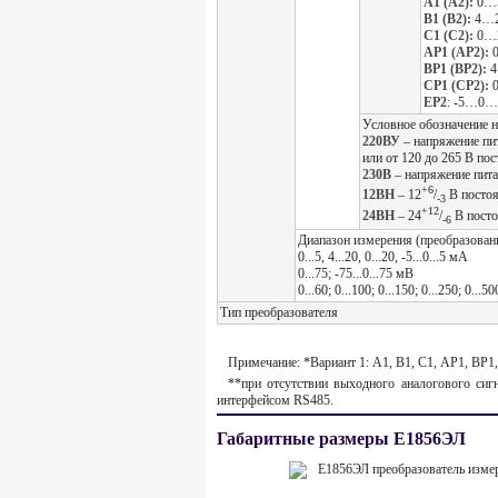
А1 (А2):
0…
В1 (В2):
4…2
С1 (С2):
0…
АР1 (АР2):
0
ВР1 (ВР2):
4
СР1 (СР2):
0
ЕР2
: -5…0
Условное обозначение 
220ВУ
– напряжение пит
или от 120 до 265 В по
230В
– напряжение пита
+6
12ВН
– 12
/
В постоя
-3
+12
24ВН
– 24
/
В посто
-6
Диапазон измерения (преобразовани
0...5, 4...20, 0...20, -5...0...5 мА
0...75; -75...0...75 мВ
0...60; 0...100; 0...150; 0...250; 0...5
Тип преобразователя
Примечание: *Вариант 1: А1, В1, С1, АР1, ВР1,
**при отсутствии выходного аналогового сиг
интерфейсом RS485.
Габаритные размеры Е1856ЭЛ