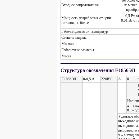
не более 0
Входное сопротивление
не менее 
преобра
0,5 Вт о
Мощность потребления от цепи
0,01 Вт от 
питания, не более
Рабочий диапазон температур
Степень защиты
Монтаж
Габаритные размеры
Масса
Структура обозначения Е1856ЭЛ
Е1856ЭЛ
0-0,5 А
220ВУ
А1
01
Наличи
х
– вых
01
– од
Условное об
выходного а
выходного ан
выбранного в
х
– выход от