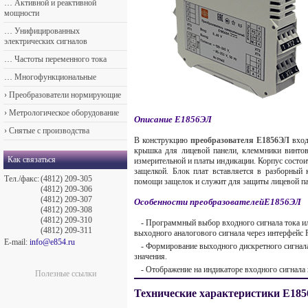
…
Активной и реактивной
мощности
…
Унифицированных
электрических сигналов
…
Частоты переменного тока
…
Многофункциональные
›
Преобразователи нормирующие
›
Метрологическое оборудование
Описание Е1856ЭЛ
›
Снятые с производства
В конструкцию
преобразователя Е1856ЭЛ
вход
крышка для лицевой панели, клеммники винто
Как связаться
измерительной и платы индикации. Корпус состои
защелкой. Блок плат вставляется в разборный
Тел./факс:
(4812) 209-305
помощи защелок и служит для защиты лицевой па
(4812) 209-306
(4812) 209-307
Особенности преобразователейЕ1856ЭЛ
(4812) 209-308
(4812) 209-310
- Программный выбор входного сигнала тока ил
(4812) 209-311
выходного аналогового сигнала через интерфейс 
E-mail:
info@e854.ru
- Формирование выходного дискретного сигнал
значения.
- Отображение на индикаторе входного сигнала
Полезные ссылки
Технические характеристики Е18