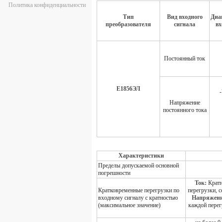
Политика конфиденциальности
Тип
Вид входного
Диа
преобразователя
сигнала
вх
Постоянный ток
Е1856ЭЛ
Напряжение
постоянного тока
Характеристики
Пределы допускаемой основной
погрешности
Ток:
Кратн
Кратковременные перегрузки по
перегрузки, с
входному сигналу с кратностью
Напряжен
(максимальное значение)
каждой перег