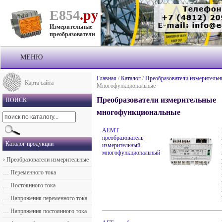
Е854
.ру
Измерительные
преобразователи
МЕНЮ
О компании
Главная
/
Каталог
/
Преобразователи измерительн
Карта сайта
Многофункциональные
Продукция
Преобразователи измерительные
ПОИСК
многофункциональные
Прайс-лист
АЕМТ
Техподдержка
преобразователь
Каталог продукции
измерительный
Контакты
многофункциональный
›
Преобразователи измерительные
Доставка
…
Переменного тока
…
Постоянного тока
…
Напряжения переменного тока
…
Напряжения постоянного тока