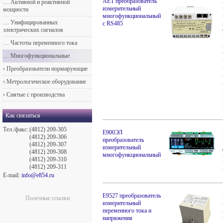
АЕТ преобразователь
…
Активной и реактивной
измерительный
мощности
многофункциональный
…
Унифицированных
с RS485
электрических сигналов
…
Частоты переменного тока
…
Многофункциональные
›
Преобразователи нормирующие
›
Метрологическое оборудование
›
Снятые с производства
Как связаться
Тел./факс:
(4812) 209-305
Е900ЭЛ
(4812) 209-306
преобразователь
(4812) 209-307
измерительный
(4812) 209-308
многофункциональный
(4812) 209-310
(4812) 209-311
E-mail:
info@e854.ru
Е9527 преобразователь
Полезные ссылки
измерительный
переменного тока и
напряжения