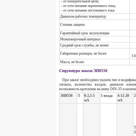
- от измерительной цепи;
- от сети питания переменного тока;
- от сети питания постоянного тока
Диапазон рабочих температур
Степень защиты
Гарантийный срок эксплуатации
Межповерочный интервал
Средний срок службы, не менее
Габаритные размеры, не более
11
Масса, не более
Структура заказа ЭП8556
При заказе необходимо указать тип и модифик
сигнала, количество входов, диапазон изме
возможность крепления на шину DIN-35 и наличи
ЭП8556
/5
0-2,5-5
1 входа
4-12-20
2
мА
мА
Т
2