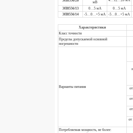
4…12…20 мА
ЭП8556/26
мВ
ЭП8556/13
0…5 мА
0…5 мА
ЭП8556/14
-5…0…+5 мА
-5…0…+5 мА
Характеристики
Класс точности
Пределы допускаемой основной
погрешности
н
Варианты питания
от
от
от
от
Потребляемая мощность, не более: