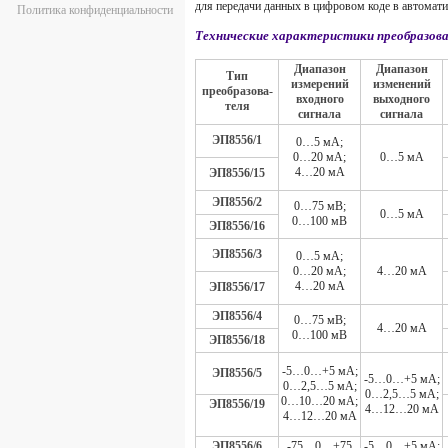
для передачи данных в цифровом коде в автомат
Политика конфиденциальности
Технические характеристики преобразов
Диапазон
Диапазон
Тип
измерений
изменений
преобразова­
входного
выходного
теля
сигнала
сигнала
ЭП8556/1
0…5 мА;
0…20 мА;
0…5 мА
4…20 мА
ЭП8556/15
ЭП8556/2
0…75 мВ;
0…5 мА
0…100 мВ
ЭП8556/16
ЭП8556/3
0…5 мА;
0…20 мА;
4…20 мА
4…20 мА
ЭП8556/17
ЭП8556/4
0…75 мВ;
4…20 мА
0…100 мВ
ЭП8556/18
-5…0…+5 мА;
ЭП8556/5
-5…0…+5 мА;
0…2,5…5 мА;
0…2,5…5 мА;
0…10…20 мА;
ЭП8556/19
4…12…20 мА
4…12…20 мА
ЭП8556/6
-75…0…+75
-5…0…+5 мА;