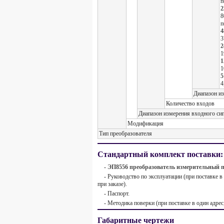
п
2
8
п
4
3
2
1
1
1
5
4
Диапазон и
Количество входов
Диапазон измерения входного си
Модификация
Тип преобразователя
Стандартный комплект поставки:
-
ЭП8556 преобразователь измерительный п
- Руководство по эксплуатации (при поставке в
при заказе).
- Паспорт.
- Методика поверки (при поставке в один адрес
Габаритные чертежи