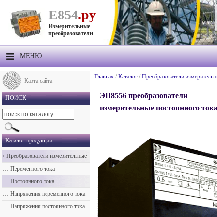
Е854
.ру
Измерительные
преобразователи
МЕНЮ
О компании
Главная
/
Каталог
/
Преобразователи измерительн
Карта сайта
Продукция
ЭП8556 преобразователи
ПОИСК
измерительные постоянного ток
Прайс-лист
Техподдержка
Каталог продукции
Контакты
›
Преобразователи измерительные
Доставка
…
Переменного тока
…
Постоянного тока
…
Напряжения переменного тока
…
Напряжения постоянного тока