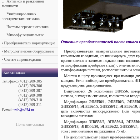
…
Активной и реактивной
мощности
…
Унифицированных
электрических сигналов
…
Частоты переменного тока
…
Многофункциональные
Описание преобразователей постоянного
›
Преобразователи нормирующие
›
Метрологическое оборудование
Преобразователи измерительные постоянн
клеммными колодками, крышки корпуса, двух кр
›
Снятые с производства
прикосновения к зажимам подключения внешних ц
от модификации преобразователя) с элементами 
трансформатора питания, расположенного на осно
Как связаться
Монтаж к щиту производится при помощи дв
колодок. Если необходимо
преобразователь ЭП
Тел./факс:
(4812) 209-305
предусмотрены два кронштейна.
(4812) 209-306
(4812) 209-307
Выпускаются 26 исполнений
ЭП8556
, кото
(4812) 209-308
сигнала, выходным сигналом, количеством входо
(4812) 209-310
Модификации
ЭП8556/1, ЭП8556/3, ЭП8556
(4812) 209-311
ЭП8556/14, ЭП8556/15, ЭП8556/17, ЭП8556/19, 
E-mail:
info@e854.ru
цепь включаются непосредственно (или чере
выходным сигналом.
Модификации
ЭП8556/2, ЭП8556/4, ЭП8556/
Полезные ссылки
ЭП8556/18, ЭП8556/20, ЭП8556/22, ЭП8556/24,
тока с номинальным напряжением 75 мВ.
По дополнительному заказу
преобразователи