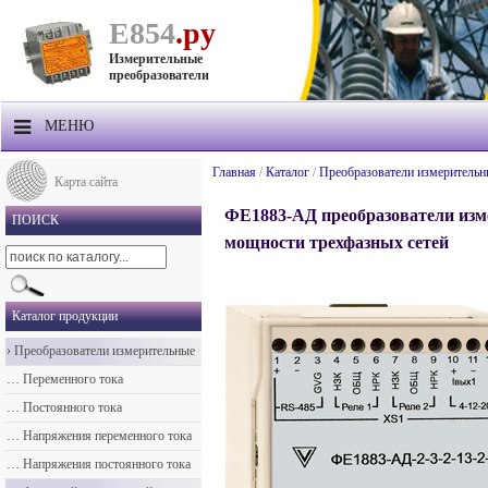
Е854
.ру
Измерительные
преобразователи
МЕНЮ
О компании
Главная
/
Каталог
/
Преобразователи измерительн
Карта сайта
Продукция
ФЕ1883-АД преобразователи из
ПОИСК
мощности трехфазных сетей
Прайс-лист
Техподдержка
Каталог продукции
Контакты
›
Преобразователи измерительные
Доставка
…
Переменного тока
…
Постоянного тока
…
Напряжения переменного тока
…
Напряжения постоянного тока