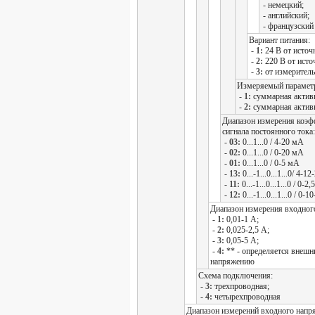
- немецкий;
- английский;
- французский
Вариант питания:
- 1:
24 В от источ
- 2:
220 В от исто
- 3:
от измеритель
Измеряемый парамет
- 1:
суммарная активн
- 2:
суммарная актив
Диапазон измерения коэф
сигнала постоянного тока:
- 03:
0...1...0 / 4-20 мА
- 02:
0...1...0 / 0-20 мА
- 01:
0...1...0 / 0-5 мА
- 13:
0...-1...0...1...0/ 4-1
- 11:
0...-1...0...1...0 / 0-2
- 12:
0...-1...0...1...0 / 0-
Диапазон измерения входного
-
1:
0,01-1 А;
-
2:
0,025-2,5 А;
-
3:
0,05-5 А;
-
4:
** - определяется вне
напряжению
Схема подключения:
-
3:
трехпроводная;
-
4:
четырехпроводная
Диапазон измерений входного напр