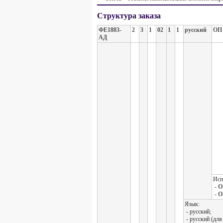
Структура заказа
ФЕ1883-
2
3
1
02
1
1
русский
ОП
АД
Исп
- 
- 
Язык:
- русский;
- русский (для