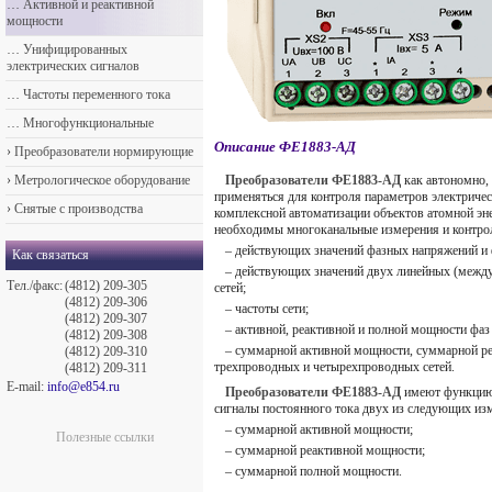
…
Активной и реактивной
мощности
…
Унифицированных
электрических сигналов
…
Частоты переменного тока
…
Многофункциональные
Описание ФЕ1883-АД
›
Преобразователи нормирующие
›
Метрологическое оборудование
Преобразователи ФЕ1883-АД
как автономно, 
применяться для контроля параметров электрическ
›
Снятые с производства
комплексной автоматизации объектов атомной эне
необходимы многоканальные измерения и контро
– действующих значений фазных напряжений и 
Как связаться
– действующих значений двух линейных (межд
Тел./факс:
(4812) 209-305
сетей;
(4812) 209-306
– частоты сети;
(4812) 209-307
– активной, реактивной и полной мощности фаз
(4812) 209-308
– суммарной активной мощности, суммарной р
(4812) 209-310
трехпроводных и четырехпроводных сетей.
(4812) 209-311
E-mail:
info@e854.ru
Преобразователи ФЕ1883-АД
имеют функцию 
сигналы постоянного тока двух из следующих из
– суммарной активной мощности;
Полезные ссылки
– суммарной реактивной мощности;
– суммарной полной мощности.