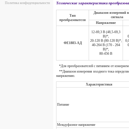
Политика конфиденциальности
Технические характеристики преобразо
Диапазон измерений в
Тип
сигнала
преобразователя
Напряжение
12-69,3 В (48,5-69,3
В)*;
0
20-120 В (80-120 В)*;
0,
ФЕ1883-АД
40-264 В (170 - 264
0
В)*;
80-456 В
*Для преобразователей с питанием от измеряем
**Диапазон измерения входного тока определ
напряжению.
Характеристики
Питание
Междуфазное напряжение