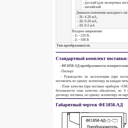
- русский (для экспортных пост
- английский
Диапазон изменения выходного сиг
- 31:
4-20 мА;
- 32:
0-20 мА;
- 33:
0-5 мА
Входное напряжение:
-
1:
~220 В;
-
2:
~100 В
Тип преобразователя
Стандартный комплект поставки:
-
ФЕ1858-АД преобразователь измеритель
- Паспорт.
- Руководство по эксплуатации (при поста
поставлять по одному экземпляру на каждые пять
- План качества (при поставке приборов «ОИ
безопасности план качества обязателен, по 4 
договору поставки, по одному экземпляру на пар
Габаритный чертеж ФЕ1858-АД