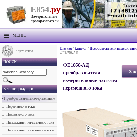
Е854
.ру
Измерительные
преобразователи
МЕНЮ
О компании
Главная
/
Каталог
/
Преобразователи измерительн
Карта сайта
ФЕ1858-АД
Продукция
ПОИСК
ФЕ1858-АД
Прайс-лист
преобразователи
измерительные частоты
Техподдержка
переменного тока
Каталог продукции
Контакты
›
Преобразователи измерительные
Доставка
…
Переменного тока
…
Постоянного тока
…
Напряжения переменного тока
…
Напряжения постоянного тока