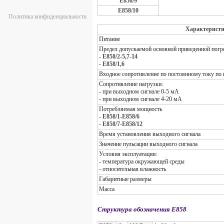
Е858/9
Е858/10
Политика конфиденциальности
Характерист
Питание
Предел допускаемой основной приведенной пог
-
Е858/2-5,7-14
-
Е858/1,6
Входное сопротивление по постоянному току по
Сопротивление нагрузки:
- при выходном сигнале 0-5 мА
- при выходном сигнале 4-20 мА
Потребляемая мощность
-
Е858/1-Е858/6
-
Е858/7-Е858/12
Время установления выходного сигнала
Значение пульсации выходного сигнала
Условия эксплуатации:
- температура окружающей среды
- относительная влажность
Габаритные размеры
Масса
Структура обозначения Е858