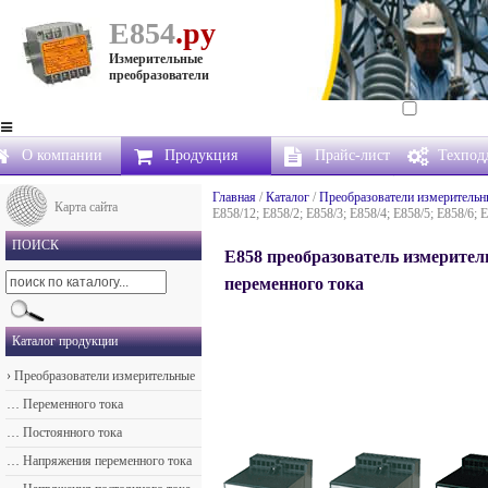
Е854
.ру
Измерительные
преобразователи
О компании
Продукция
Прайс-лист
Техпод
Главная
/
Каталог
/
Преобразователи измерительн
Карта сайта
Е858/12; Е858/2; Е858/3; Е858/4; Е858/5; Е858/6; 
ПОИСК
Е858 преобразователь измерите
переменного тока
Каталог продукции
›
Преобразователи измерительные
…
Переменного тока
…
Постоянного тока
…
Напряжения переменного тока